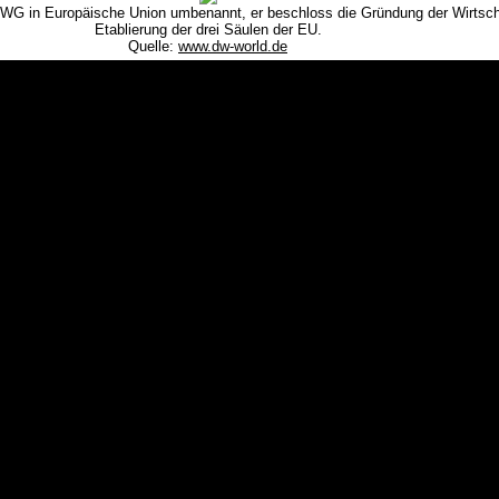
EWG in Europäische Union umbenannt, er beschloss die Gründung der Wirtsc
Etablierung der drei Säulen der EU.
Quelle:
www.dw-world.de