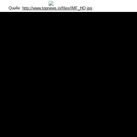
Quelle:
http://www.topnews.in/files/IMF_HQ.jpg
.