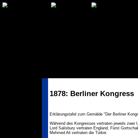
1878: Berliner Kongress
Erklärungstafel zum Gemälde "Der Berliner Kongre
Während des Kongresses vertraten jeweils zwei U
Lord Salisbury vertraten England, Fürst Gortsch
Mehmed Ali vertraten die Türkei.