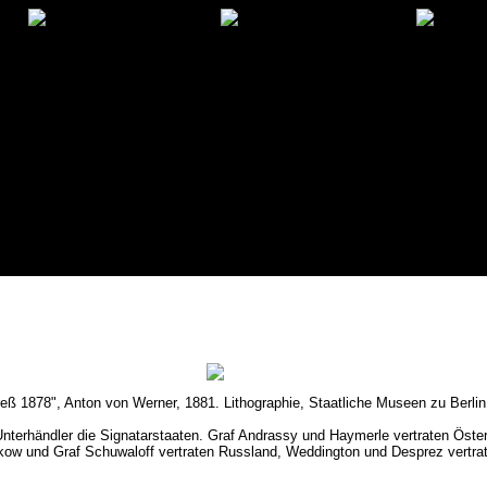
ß 1878", Anton von Werner, 1881. Lithographie, Staatliche Museen zu Berlin,
nterhändler die Signatarstaaten. Graf Andrassy und Haymerle vertraten Öste
akow und Graf Schuwaloff vertraten Russland, Weddington und Desprez vertra