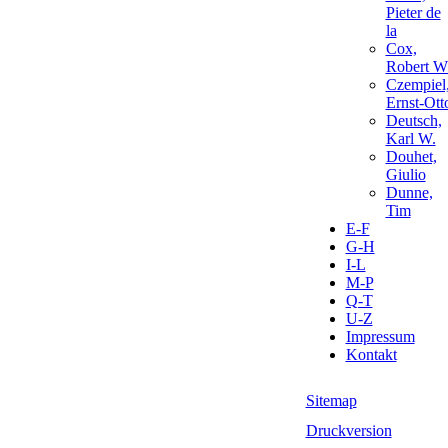
Pieter de
la
Cox,
Robert W
Czempiel
Ernst-Ott
Deutsch,
Karl W.
Douhet,
Giulio
Dunne,
Tim
E-F
G-H
I-L
M-P
Q-T
U-Z
Impressum
Kontakt
Sitemap
Druckversion