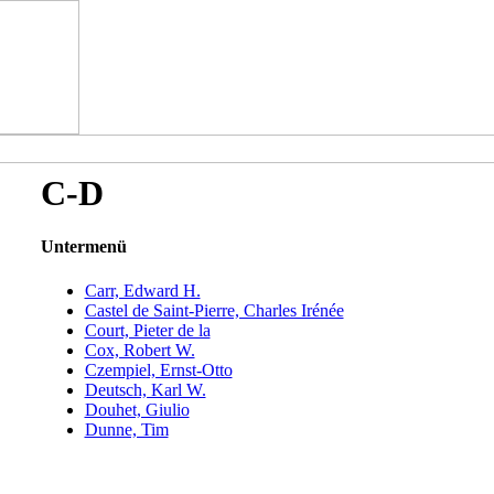
C-D
Untermenü
Carr, Edward H.
Castel de Saint-Pierre, Charles Irénée
Court, Pieter de la
Cox, Robert W.
Czempiel, Ernst-Otto
Deutsch, Karl W.
Douhet, Giulio
Dunne, Tim