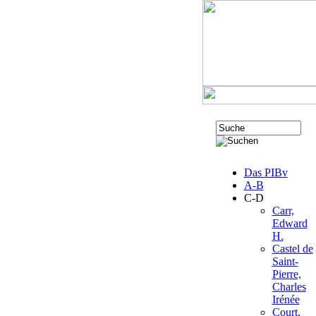
Das PIBv
A-B
C-D
Carr,
Edward
H.
Castel de
Saint-
Pierre,
Charles
Irénée
Court,