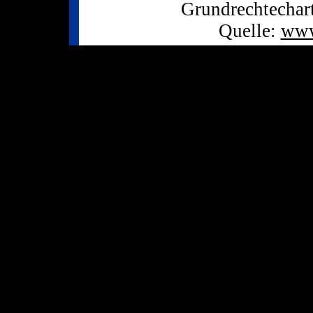
Grundrechtechart
Quelle:
www